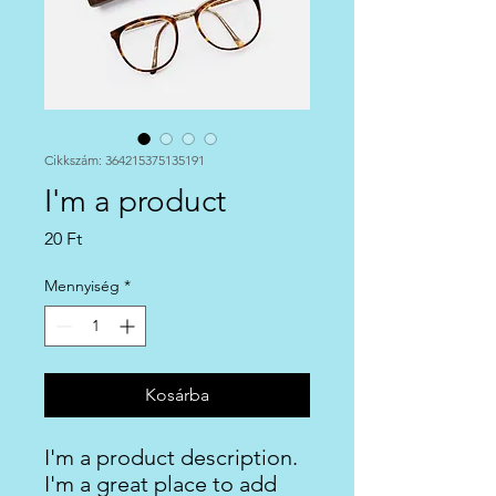
Cikkszám: 364215375135191
I'm a product
Ár
20 Ft
Mennyiség
*
Kosárba
I'm a product description. 
I'm a great place to add 