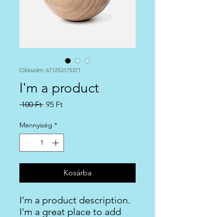
Cikkszám: 671253175371
I'm a product
Szokásos
Akciós
 100 Ft 
95 Ft
ár
ár
Mennyiség
*
Kosárba
I'm a product description. 
I'm a great place to add 